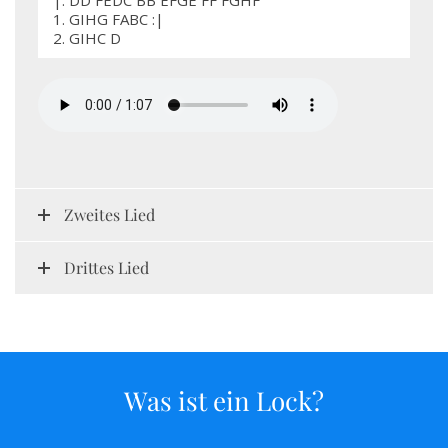
|: DD FEDC BB EFGE FF FGHF
1. GIHG FABC :|
2. GIHC D
Zweites Lied
Drittes Lied
Was ist ein Lock?