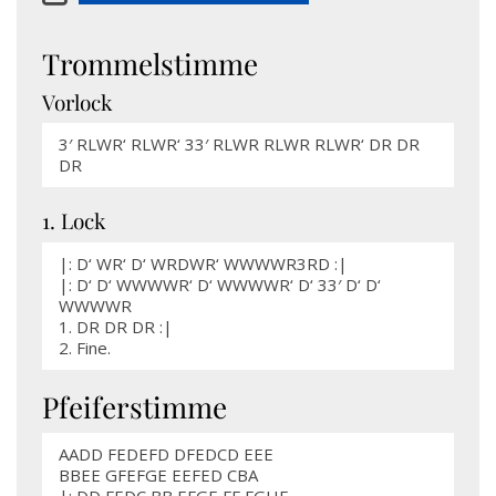
Trommelstimme
Vorlock
3′ RLWR‘ RLWR‘ 33′ RLWR RLWR RLWR‘ DR DR
DR
1. Lock
|: D‘ WR‘ D‘ WRDWR‘ WWWWR3RD :|
|: D‘ D‘ WWWWR‘ D‘ WWWWR‘ D‘ 33′ D‘ D‘
WWWWR
1. DR DR DR :|
2. Fine.
Pfeiferstimme
AADD FEDEFD DFEDCD EEE
BBEE GFEFGE EEFED CBA