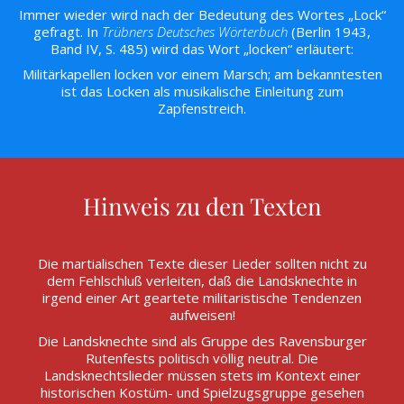
Immer wieder wird nach der Bedeutung des Wortes „Lock“
gefragt. In
Trübners Deutsches Wörterbuch
(Berlin 1943,
Band IV, S. 485) wird das Wort „locken“ erläutert:
Militärkapellen locken vor einem Marsch; am bekanntesten
ist das Locken als musikalische Einleitung zum
Zapfenstreich.
Hinweis zu den Texten
Die martialischen Texte dieser Lieder sollten nicht zu
dem Fehlschluß verleiten, daß die Landsknechte in
irgend einer Art geartete militaristische Tendenzen
aufweisen!
Die Landsknechte sind als Gruppe des Ravensburger
Rutenfests politisch völlig neutral. Die
Landsknechtslieder müssen stets im Kontext einer
historischen Kostüm- und Spielzugsgruppe gesehen